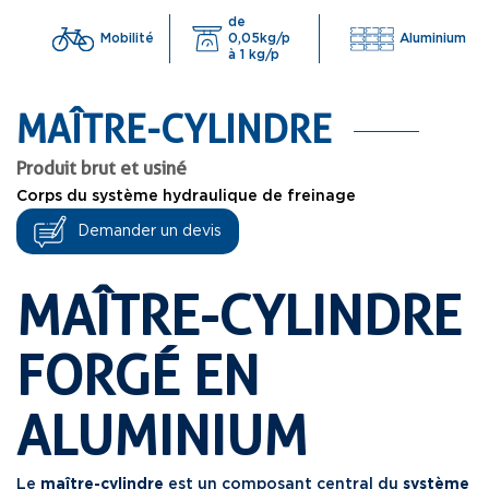
de
Aluminium
Mobilité
0,05kg/p
à 1 kg/p
MAÎTRE-CYLINDRE
Produit brut et usiné
Corps du système hydraulique de freinage
Demander un devis
MAÎTRE-CYLINDRE
FORGÉ EN
ALUMINIUM
Le
maître-cylindre
est un composant central du
système