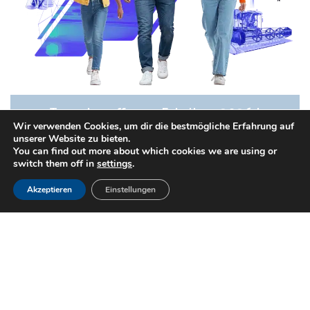
Tage der offenen Fabriken 2026 !
Wir verwenden Cookies, um dir die bestmögliche Erfahrung auf
18 MÄRZ 2026
unserer Website zu bieten.
EVÈNEMENT
You can find out more about which cookies we are using or
Tage der offenen Fabriken: PRECIFORGE engagiert
switch them off in
settings
.
sich auch 2026 Die Tage der offenen...
Akzeptieren
Einstellungen