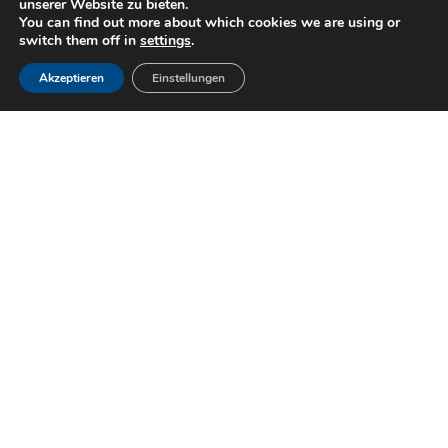
unserer Website zu bieten.
You can find out more about which cookies we are using or
switch them off in
settings
.
HABEN SIE EINEN
Akzeptieren
Einstellungen
BESONDEREN
BEDARF?
Kontaktiere uns
Unsere Firma
Neuigkeiten
Geschmiedeten und
Bewerbungen
Bearbeiteten Produkte