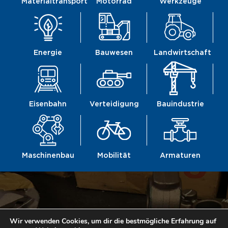
Materialtransport
Motorrad
Werkzeuge
Energie
Bauwesen
Landwirtschaft
Eisenbahn
Verteidigung
Bauindustrie
Maschinenbau
Mobilität
Armaturen
Wir verwenden Cookies, um dir die bestmögliche Erfahrung auf