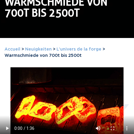
WARMSCHMIEDE VON
700T BIS 2500T
Accueil
>
Neuigkeiten
>
L’univers de la forge
>
Warmschmiede von 700t bis 2500t