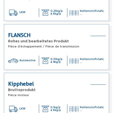
0,25kg/p
Kohlenstoffstahl,
LKW
à 6kg/p
...
FLANSCH
Rohes und bearbeitetes Produkt
Pièce d'échappement / Pièce de transmission
0,10kg/p
Kohlenstoffstahl,
Automotive
à 4kg/p
...
Kipphebel
Bruttoprodukt
Pièce moteur
0,1kg/p
Kohlenstoffstahl,
LKW
à 6kg/p
...