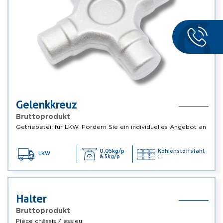
Gelenkkreuz
Bruttoprodukt
Getriebeteil für LKW. Fordern Sie ein individuelles Angebot an
0,05kg/p
Kohlenstoffstahl,
LKW
à 5kg/p
...
Halter
Bruttoprodukt
Pièce châssis / essieu